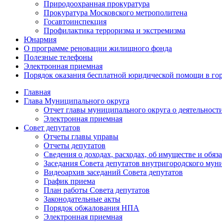
Природоохранная прокуратура
Прокуратура Московского метрополитена
Госавтоинспекция
Профилактика терроризма и экстремизма
Юнармия
О программе реновации жилищного фонда
Полезные телефоны
Электронная приемная
Порядок оказания бесплатной юридической помощи в го
Главная
Глава Муниципального округа
Отчет главы муниципального округа о деятельност
Электронная приемная
Совет депутатов
Отчеты главы управы
Отчеты депутатов
Сведения о доходах, расходах, об имуществе и об
Заседания Совета депутатов внутригородского му
Видеоархив заседаний Совета депутатов
График приема
План работы Совета депутатов
Законодательные акты
Порядок обжалования НПА
Электронная приемная