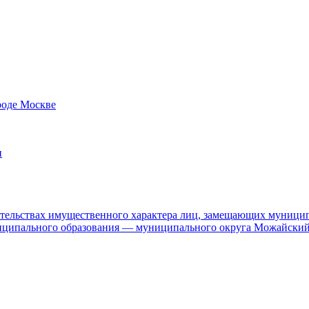
роде Москве
и
язательствах имущественного характера лиц, замещающих муници
ниципального образования — муниципального округа Можайский