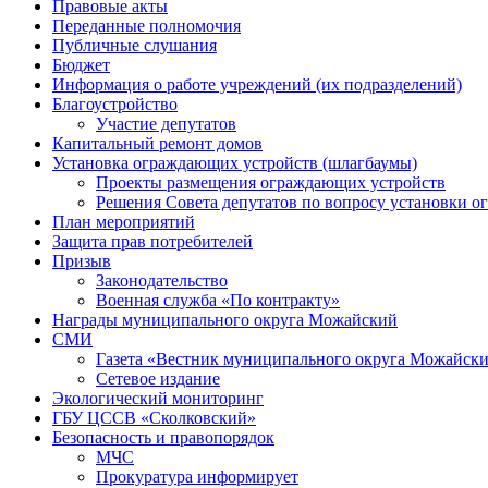
Правовые акты
Переданные полномочия
Публичные слушания
Бюджет
Информация о работе учреждений (их подразделений)
Благоустройство
Участие депутатов
Капитальный ремонт домов
Установка ограждающих устройств (шлагбаумы)
Проекты размещения ограждающих устройств
Решения Совета депутатов по вопросу установки 
План мероприятий
Защита прав потребителей
Призыв
Законодательство
Военная служба «По контракту»
Награды муниципального округа Можайский
СМИ
Газета «Вестник муниципального округа Можайск
Сетевое издание
Экологический мониторинг
ГБУ ЦССВ «Сколковский»
Безопасность и правопорядок
МЧС
Прокуратура информирует