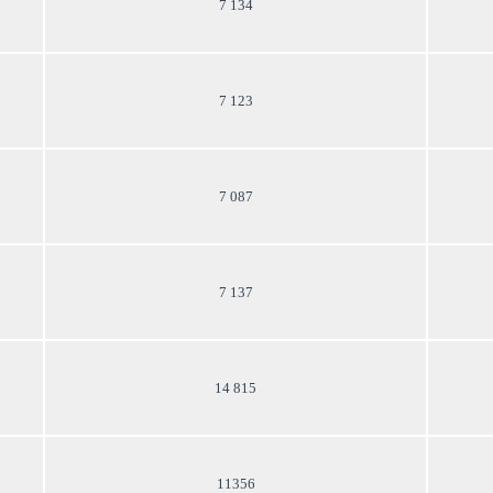
7 134
7 123
7 087
7 137
14 815
11356