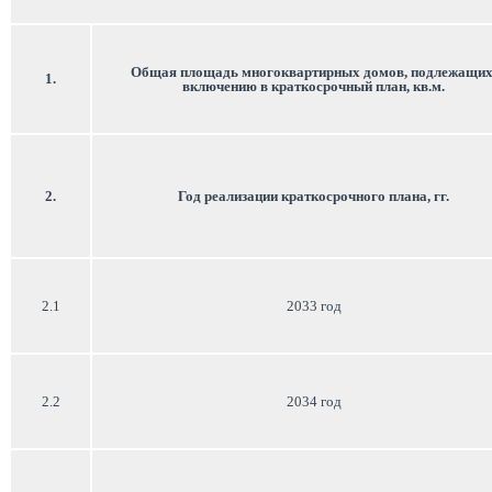
Общая площадь многоквартирных домов, подлежащих
1.
включению в краткосрочный план, кв.м.
2.
Год реализации краткосрочного плана, гг.
2.1
2033 год
2.2
2034 год