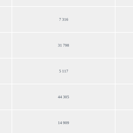
7 316
31 798
5 117
44 305
14 909