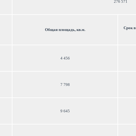
276 571
Срок в
Общая площадь, кв.м.
4 456
7 798
9 645