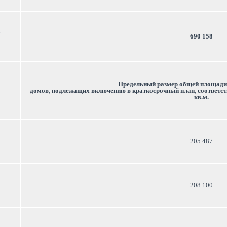
 
690 158
Предельный размер общей площади
 домов, подлежащих включению в краткосрочный план, соответствующий году реализации краткосрочного плана, 
кв.м.
205 487
208 100