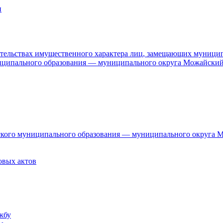
и
язательствах имущественного характера лиц, замещающих муници
ниципального образования — муниципального округа Можайский
дского муниципального образования — муниципального округа 
овых актов
жбу