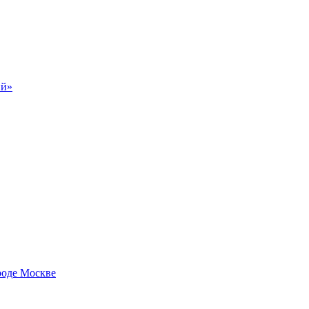
ий»
роде Москве