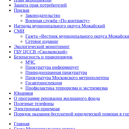
Защита прав потребителей
Призыв
Законодательство
Военная служба «По контракту»
Награды муниципального округа Можайский
СМИ
Газета «Вестник муниципального округа Можайск
Сетевое издание
Экологический мониторинг
ГБУ ЦССВ «Сколковский»
Безопасность и правопорядок
МЧС
Прокуратура информирует
Природоохранная прокуратура
Прокуратура Московского метрополитена
Госавтоинспекция
Профилактика терроризма и экстремизма
Юнармия
О программе реновации жилищного фонда
Полезные телефоны
Электронная приемная
Порядок оказания бесплатной юридической помощи в го
Главная
Глава Муниципального округа