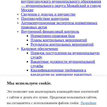
внутригородского муниципального образования
— муниципального округа Можайский в городе
Москве
Сведения о доходах и имуществе
Противодействие коррупции
Антикоррупционная экспертиза нормативных
правовых актов
Внутренний финансовый контроль
Нормативно-правовая база
Планы контрольных мероприятий
Результаты контрольных мероприятий
Кадровое обеспечение
Порядок поступления на муниципальную
службу
Вакантные должности муниципальной
службы
Квалификационные требования к
кандидатам на замещение вакантных
должностей муниципальной службы
Мы используем cookie.
Порядок формирования кадрового резерва
Порядок работы комиссии аппарата Совета
депутатов по соблюдению требований к
Это позволяет нам анализировать взаимодействие посетителей
служебному поведению и урегулированию
с сайтом и делать его лучше. Продолжая пользоваться сайтом,
конфликта интересов
вы соглашаетесь с использованием файлов cookie.
Подробнее
Правила обработки персональных данных