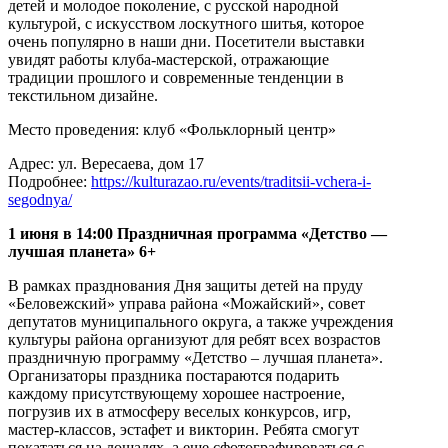
детей и молодое поколение, с русской народной
культурой, с искусством лоскутного шитья, которое
очень популярно в наши дни. Посетители выставки
увидят работы клуба-мастерской, отражающие
традиции прошлого и современные тенденции в
текстильном дизайне.
Место проведения: клуб «Фольклорный центр»
Адрес: ул. Вересаева, дом 17
Подробнее:
https://kulturazao.ru/events/
traditsii-vchera-i-
segodnya/
1 июня в 14:00 Праздничная программа «Детство —
лучшая планета» 6+
В рамках празднования Дня защиты детей на пруду
«Беловежский» управа района «Можайский», совет
депутатов муниципального округа, а также учреждения
культуры района организуют для ребят всех возрастов
праздничную программу «Детство – лучшая планета».
Организаторы праздника постараются подарить
каждому присутствующему хорошее настроение,
погрузив их в атмосферу веселых конкурсов, игр,
мастер-классов, эстафет и викторин. Ребята смогут
покататься на лошадях, а еще сфотографироваться с