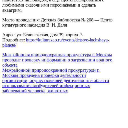
любимыми сказочными персонажами и сделать
аквагрим.
Место проведения: Детская библиотека № 208 — Центр
культурного наследия В. И. Даля
Адрес: ул. Беловежская, дом 39, корпус 3
Подробнее:
https://kulturazao.ru/events/
detstvo-luchshaya-
planeta/
Межрайонная природоохранная прокуратура г. Москвы
проводит проверку информации о загрязнении водного
объекта
Межрайонной природоохранной прокуратурой г.
Москвы проведена проверка деятельности
организации, осуществлявшей деятельность в области
использования возбудителей инфекционных
заболеваний человека, животных