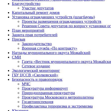
Благоустройство
Участие депутатов
Капитальный ремонт домов
Установка ограждающих устройств (шлагбаумы)
Проекты размещения ограждающих устройств
Решения Совета депутатов по вопросу установки 
План мероприятий
Защита прав потребителей
Призыв
Законодательство
Военная служба «По контракту»
Награды муниципального округа Можайский
СМИ
Газета «Вестник муниципального округа Можайск
Сетевое издание
Экологический мониторинг
ГБУ ЦССВ «Сколковский»
Безопасность и правопорядок
МЧС
Прокуратура информирует
Природоохранная прокуратура
Прокуратура Московского метрополитена
Госавтоинспекция
Профилактика терроризма и экстремизма
Юнармия