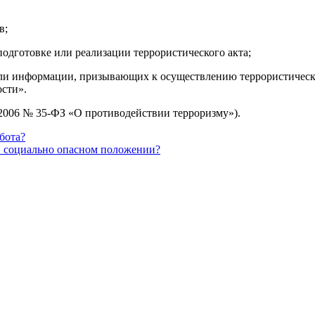
в;
одготовке или реализации террористического акта;
 или информации, призывающих к осуществлению террористичес
сти».
.2006 № 35-ФЗ «О противодействии терроризму»).
бота?
в социально опасном положении?