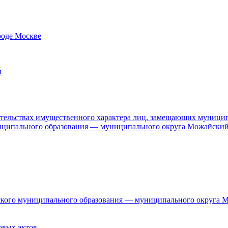
роде Москве
и
язательствах имущественного характера лиц, замещающих муници
ниципального образования — муниципального округа Можайский
дского муниципального образования — муниципального округа 
овых актов