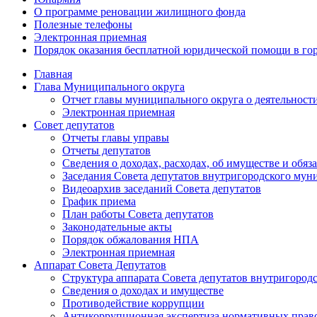
О программе реновации жилищного фонда
Полезные телефоны
Электронная приемная
Порядок оказания бесплатной юридической помощи в го
Главная
Глава Муниципального округа
Отчет главы муниципального округа о деятельност
Электронная приемная
Совет депутатов
Отчеты главы управы
Отчеты депутатов
Сведения о доходах, расходах, об имуществе и об
Заседания Совета депутатов внутригородского му
Видеоархив заседаний Совета депутатов
График приема
План работы Совета депутатов
Законодательные акты
Порядок обжалования НПА
Электронная приемная
Аппарат Совета Депутатов
Структура аппарата Совета депутатов внутригоро
Сведения о доходах и имуществе
Противодействие коррупции
Антикоррупционная экспертиза нормативных прав