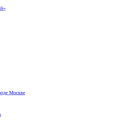
ий»
роде Москве
и