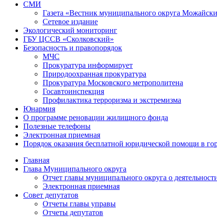
СМИ
Газета «Вестник муниципального округа Можайск
Сетевое издание
Экологический мониторинг
ГБУ ЦССВ «Сколковский»
Безопасность и правопорядок
МЧС
Прокуратура информирует
Природоохранная прокуратура
Прокуратура Московского метрополитена
Госавтоинспекция
Профилактика терроризма и экстремизма
Юнармия
О программе реновации жилищного фонда
Полезные телефоны
Электронная приемная
Порядок оказания бесплатной юридической помощи в го
Главная
Глава Муниципального округа
Отчет главы муниципального округа о деятельност
Электронная приемная
Совет депутатов
Отчеты главы управы
Отчеты депутатов