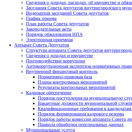
Сведения о доходах, расходах, об имуществе и об
Заседания Совета депутатов внутригородского му
Видеоархив заседаний Совета депутатов
График приема
План работы Совета депутатов
Законодательные акты
Порядок обжалования НПА
Электронная приемная
Аппарат Совета Депутатов
Структура аппарата Совета депутатов внутригоро
Сведения о доходах и имуществе
Противодействие коррупции
Антикоррупционная экспертиза нормативных прав
Внутренний финансовый контроль
Нормативно-правовая база
Планы контрольных мероприятий
Результаты контрольных мероприятий
Кадровое обеспечение
Порядок поступления на муниципальную слу
Вакантные должности муниципальной служб
Квалификационные требования к кандидатам
Порядок формирования кадрового резерва
Порядок работы комиссии аппарата Совета д
Правила обработки персональных данных
Муниципальные услуги