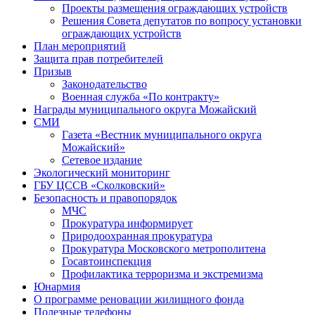
Проекты размещения ограждающих устройств
Решения Совета депутатов по вопросу установки
ограждающих устройств
План мероприятий
Защита прав потребителей
Призыв
Законодательство
Военная служба «По контракту»
Награды муниципального округа Можайский
СМИ
Газета «Вестник муниципального округа
Можайский»
Сетевое издание
Экологический мониторинг
ГБУ ЦССВ «Сколковский»
Безопасность и правопорядок
МЧС
Прокуратура информирует
Природоохранная прокуратура
Прокуратура Московского метрополитена
Госавтоинспекция
Профилактика терроризма и экстремизма
Юнармия
О программе реновации жилищного фонда
Полезные телефоны