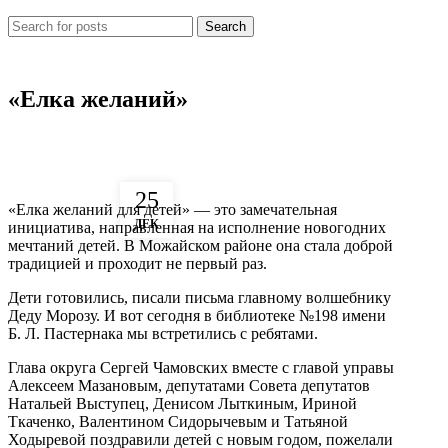
Search
НОВОСТИ
«Елка желаний»
25
«Елка желаний для детей» — это замечательная
ДЕК
инициатива, направленная на исполнение новогодних
мечтаний детей. В Можайском районе она стала доброй
традицией и проходит не первый раз.
Дети готовились, писали письма главному волшебнику
Деду Морозу. И вот сегодня в библиотеке №198 имени
Б. Л. Пастернака мы встретились с ребятами.
Глава округа Сергей Чамовских вместе с главой управы
Алексеем Мазановым, депутатами Совета депутатов
Натальей Выступец, Денисом Лыткиным, Ириной
Ткаченко, Валентином Сидорычевым и Татьяной
Ходыревой поздравили детей с новым годом, пожелали