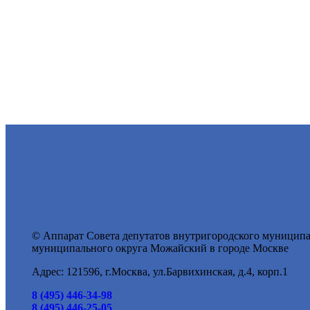
© Аппарат Совета депутатов внутригородского муниципа
муниципального округа Можайский в городе Москве
Адрес: 121596, г.Москва, ул.Барвихинская, д.4, корп.1
8 (495) 446-34-98
8 (495) 446-25-05