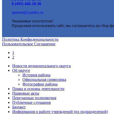
8 (495) 446-10-36
apmom@yandex.ru
Уважаемые посетители!
Продолжая использовать сайт, вы соглашаетесь на сбор фа
Политика Конфиденциальности
Пользовательское Соглашение
1
2
Новости муниципального округа
Об округе
История района
Официальная символика
Фотографии района
Права и основы деятельности
Правовые акты
Переданные полномочия
Публичные слушания
Бюджет
Информация о работе учреждений (их подразделений)