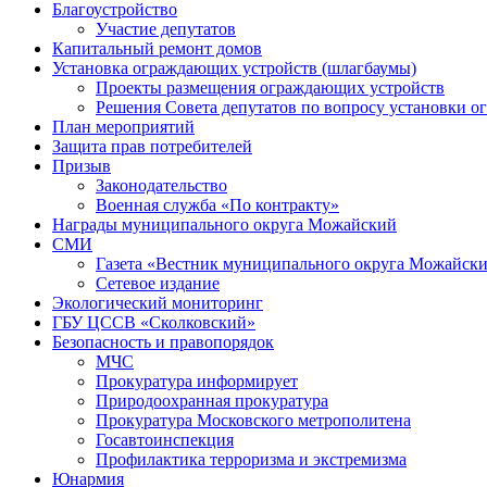
Благоустройство
Участие депутатов
Капитальный ремонт домов
Установка ограждающих устройств (шлагбаумы)
Проекты размещения ограждающих устройств
Решения Совета депутатов по вопросу установки 
План мероприятий
Защита прав потребителей
Призыв
Законодательство
Военная служба «По контракту»
Награды муниципального округа Можайский
СМИ
Газета «Вестник муниципального округа Можайск
Сетевое издание
Экологический мониторинг
ГБУ ЦССВ «Сколковский»
Безопасность и правопорядок
МЧС
Прокуратура информирует
Природоохранная прокуратура
Прокуратура Московского метрополитена
Госавтоинспекция
Профилактика терроризма и экстремизма
Юнармия