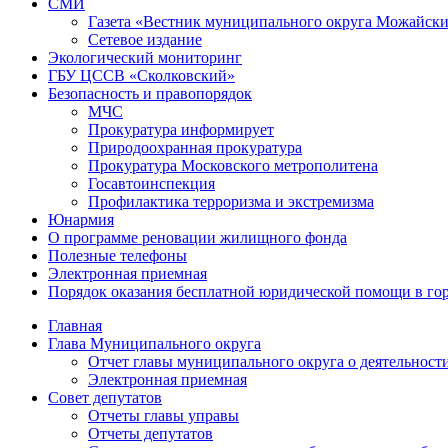
СМИ
Газета «Вестник муниципального округа Можайск
Сетевое издание
Экологический мониторинг
ГБУ ЦССВ «Сколковский»
Безопасность и правопорядок
МЧС
Прокуратура информирует
Природоохранная прокуратура
Прокуратура Московского метрополитена
Госавтоинспекция
Профилактика терроризма и экстремизма
Юнармия
О программе реновации жилищного фонда
Полезные телефоны
Электронная приемная
Порядок оказания бесплатной юридической помощи в го
Главная
Глава Муниципального округа
Отчет главы муниципального округа о деятельност
Электронная приемная
Совет депутатов
Отчеты главы управы
Отчеты депутатов