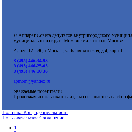
© Аппарат Совета депутатов внутригородского муниципа
муниципального округа Можайский в городе Москве
Адрес: 121596, г.Москва, ул.Барвихинская, д.4, корп.1
8 (495) 446-34-98
8 (495) 446-25-05
8 (495) 446-10-36
apmom@yandex.ru
Уважаемые посетители!
Продолжая использовать сайт, вы соглашаетесь на сбор фа
Политика Конфиденциальности
Пользовательское Соглашение
1