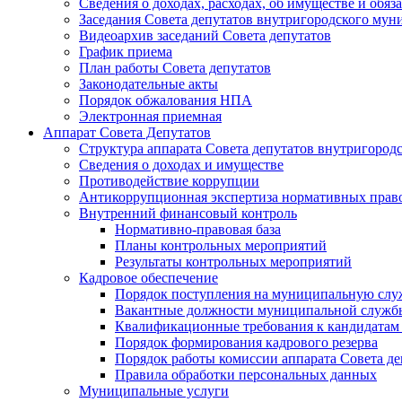
Сведения о доходах, расходах, об имуществе и об
Заседания Совета депутатов внутригородского му
Видеоархив заседаний Совета депутатов
График приема
План работы Совета депутатов
Законодательные акты
Порядок обжалования НПА
Электронная приемная
Аппарат Совета Депутатов
Структура аппарата Совета депутатов внутригоро
Сведения о доходах и имуществе
Противодействие коррупции
Антикоррупционная экспертиза нормативных прав
Внутренний финансовый контроль
Нормативно-правовая база
Планы контрольных мероприятий
Результаты контрольных мероприятий
Кадровое обеспечение
Порядок поступления на муниципальную слу
Вакантные должности муниципальной служб
Квалификационные требования к кандидатам
Порядок формирования кадрового резерва
Порядок работы комиссии аппарата Совета д
Правила обработки персональных данных
Муниципальные услуги