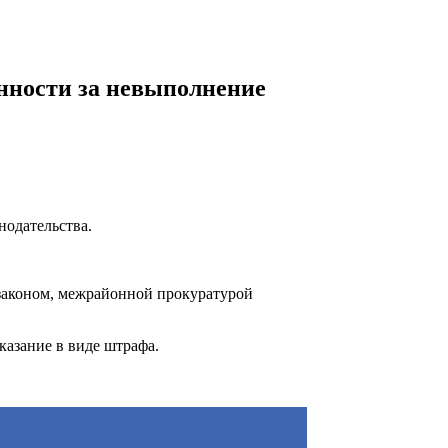
нности за невыполнение
нодательства.
законом, межрайонной прокуратурой
азание в виде штрафа.