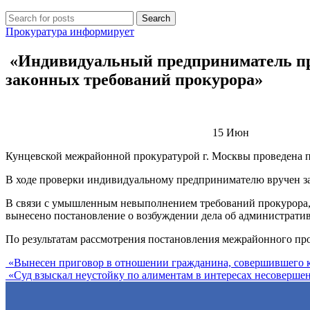
Search
Прокуратура информирует
«Индивидуальный предприниматель при
законных требований прокурора»
15
Июн
Кунцевской межрайонной прокуратурой г. Москвы проведена п
В ходе проверки индивидуальному предпринимателю вручен зап
В связи с умышленным невыполнением требований прокурора,
вынесено постановление о возбуждении дела об администрати
По результатам рассмотрения постановления межрайонного пр
«Вынесен приговор в отношении гражданина, совершившего 
«Суд взыскал неустойку по алиментам в интересах несоверше