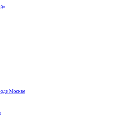
ий»
роде Москве
и