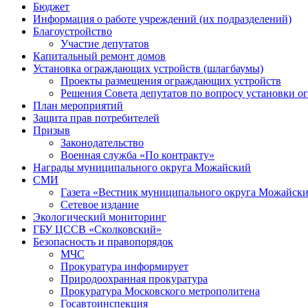
Бюджет
Информация о работе учреждений (их подразделений)
Благоустройство
Участие депутатов
Капитальный ремонт домов
Установка ограждающих устройств (шлагбаумы)
Проекты размещения ограждающих устройств
Решения Совета депутатов по вопросу установки 
План мероприятий
Защита прав потребителей
Призыв
Законодательство
Военная служба «По контракту»
Награды муниципального округа Можайский
СМИ
Газета «Вестник муниципального округа Можайск
Сетевое издание
Экологический мониторинг
ГБУ ЦССВ «Сколковский»
Безопасность и правопорядок
МЧС
Прокуратура информирует
Природоохранная прокуратура
Прокуратура Московского метрополитена
Госавтоинспекция