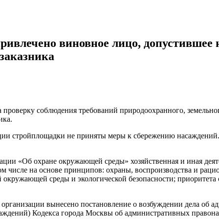
ривлечено виновное лицо, допустившее
 заказника
 проверку соблюдения требований природоохранного, земельног
ика.
ции стройплощадки не приняты меры к сбережению насаждений.
ерации «Об охране окружающей среды» хозяйственная и иная де
ом числе на основе принципов: охраны, воспроизводства и рац
 окружающей среды и экологической безопасности; приоритета 
организации вынесено постановление о возбуждении дела об а
асаждений) Кодекса города Москвы об административных правон