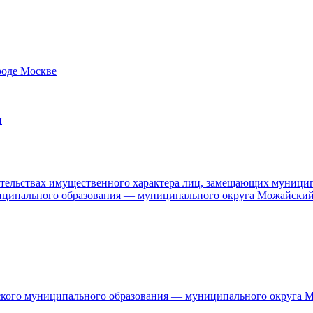
роде Москве
и
язательствах имущественного характера лиц, замещающих муници
ниципального образования — муниципального округа Можайский
дского муниципального образования — муниципального округа 