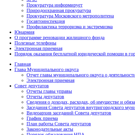
Прокуратура информирует
Природоохранная прокуратура
Прокуратура Московского метрополитена
Госавтоинспекция
Профилактика терроризма и экстремизма
Юнармия
О программе реновации жилищного фонда
Полезные телефоны
Электронная приемная
Порядок оказания бесплатной юридической помощи в го
Главная
Глава Муниципального округа
Отчет главы муниципального округа о деятельност
Электронная приемная
Совет депутатов
Отчеты главы управы
Отчеты депутатов
Сведения о доходах, расходах, об имуществе и об
Заседания Совета депутатов внутригородского му
Видеоархив заседаний Совета депутатов
График приема
План работы Совета депутатов
Законодательные акты
Порядок обжалования НПА