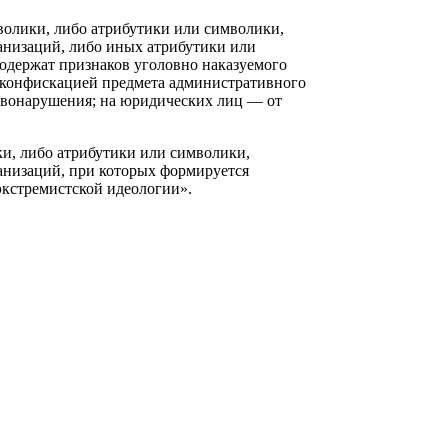
волики, либо атрибутики или символики,
анизаций, либо иных атрибутики или
одержат признаков уголовно наказуемого
с конфискацией предмета административного
авонарушения; на юридических лиц — от
и, либо атрибутики или символики,
анизаций, при которых формируется
экстремистской идеологии».