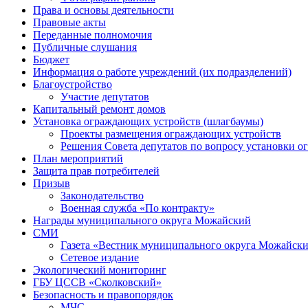
Права и основы деятельности
Правовые акты
Переданные полномочия
Публичные слушания
Бюджет
Информация о работе учреждений (их подразделений)
Благоустройство
Участие депутатов
Капитальный ремонт домов
Установка ограждающих устройств (шлагбаумы)
Проекты размещения ограждающих устройств
Решения Совета депутатов по вопросу установки 
План мероприятий
Защита прав потребителей
Призыв
Законодательство
Военная служба «По контракту»
Награды муниципального округа Можайский
СМИ
Газета «Вестник муниципального округа Можайск
Сетевое издание
Экологический мониторинг
ГБУ ЦССВ «Сколковский»
Безопасность и правопорядок
МЧС