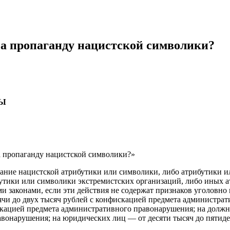
за пропаганду нацистской символики?
ВЫ
а пропаганду нацистской символики?»
ние нацистской атрибутики или символики, либо атрибутики и
бутики или символики экстремистских организаций, либо иных 
законами, если эти действия не содержат признаков уголовно 
ячи до двух тысяч рублей с конфискацией предмета администра
искацией предмета административного правонарушения; на долж
вонарушения; на юридических лиц — от десяти тысяч до пятиде