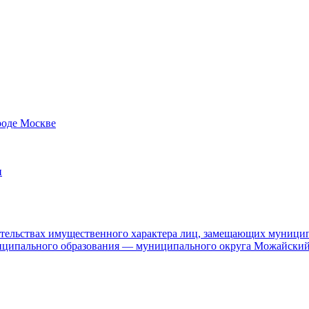
роде Москве
и
язательствах имущественного характера лиц, замещающих муници
ниципального образования — муниципального округа Можайский