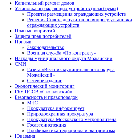
Капитальный ремонт домов
Установка ограждающих устройств (шлагбаумы)
Проекты размещения ограждающих устройств
Решения Совета депутатов по вопросу установки
ограждающих устройств
План мероприятий
Защита прав потребителей
Призыв
Законодательство
Военная служба «По контракту»
Награды муниципального округа Можайский
СМИ
Газета «Вестник муниципального округа
Можайский»
Сетевое издание
Экологический мониторинг
ГБУ ЦССВ «Сколковский»
Безопасность и правопорядок
МЧС
Прокуратура информирует
Природоохранная прокуратура
Прокуратура Московского метрополитена
Госавтоинспекция
Профилактика терроризма и экстремизма
Юнармия