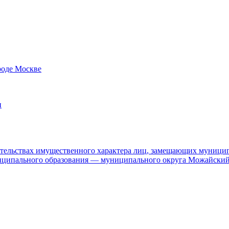
роде Москве
и
язательствах имущественного характера лиц, замещающих муници
ниципального образования — муниципального округа Можайский