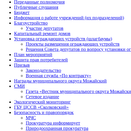
Переданные полномочия
Публичные слушания
Бюджет
Информация о работе учреждений (их подразделений)
Благоустройство
Участие депутатов
Капитальный ремонт домов
Установка ограждающих устройств (шлагбаумы)
Проекты размещения ограждающих устройств
Решения Совета депутатов по вопросу установки 
План мероприятий
Защита прав потребителей
Призыв
Законодательство
Военная служба «По контракту»
Награды муниципального округа Можайский
СМИ
Газета «Вестник муниципального округа Можайск
Сетевое издание
Экологический мониторинг
ГБУ ЦССВ «Сколковский»
Безопасность и правопорядок
МЧС
Прокуратура информирует
Природоохранная прокуратура