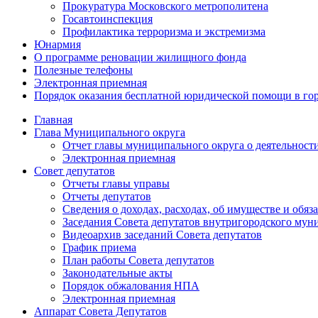
Прокуратура Московского метрополитена
Госавтоинспекция
Профилактика терроризма и экстремизма
Юнармия
О программе реновации жилищного фонда
Полезные телефоны
Электронная приемная
Порядок оказания бесплатной юридической помощи в го
Главная
Глава Муниципального округа
Отчет главы муниципального округа о деятельност
Электронная приемная
Совет депутатов
Отчеты главы управы
Отчеты депутатов
Сведения о доходах, расходах, об имуществе и об
Заседания Совета депутатов внутригородского му
Видеоархив заседаний Совета депутатов
График приема
План работы Совета депутатов
Законодательные акты
Порядок обжалования НПА
Электронная приемная
Аппарат Совета Депутатов