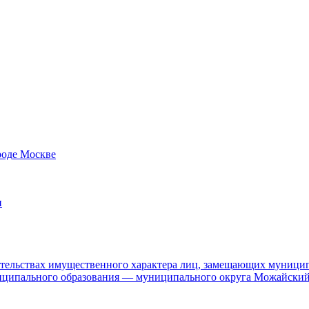
роде Москве
и
язательствах имущественного характера лиц, замещающих муници
ниципального образования — муниципального округа Можайский