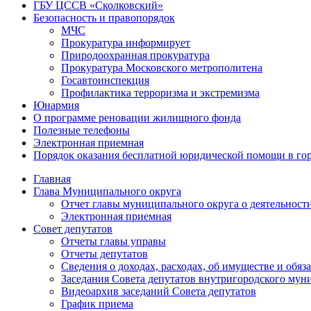
ГБУ ЦССВ «Сколковский»
Безопасность и правопорядок
МЧС
Прокуратура информирует
Природоохранная прокуратура
Прокуратура Московского метрополитена
Госавтоинспекция
Профилактика терроризма и экстремизма
Юнармия
О программе реновации жилищного фонда
Полезные телефоны
Электронная приемная
Порядок оказания бесплатной юридической помощи в го
Главная
Глава Муниципального округа
Отчет главы муниципального округа о деятельност
Электронная приемная
Совет депутатов
Отчеты главы управы
Отчеты депутатов
Сведения о доходах, расходах, об имуществе и об
Заседания Совета депутатов внутригородского му
Видеоархив заседаний Совета депутатов
График приема