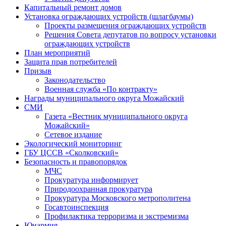
Капитальный ремонт домов
Установка ограждающих устройств (шлагбаумы)
Проекты размещения ограждающих устройств
Решения Совета депутатов по вопросу установки
ограждающих устройств
План мероприятий
Защита прав потребителей
Призыв
Законодательство
Военная служба «По контракту»
Награды муниципального округа Можайский
СМИ
Газета «Вестник муниципального округа
Можайский»
Сетевое издание
Экологический мониторинг
ГБУ ЦССВ «Сколковский»
Безопасность и правопорядок
МЧС
Прокуратура информирует
Природоохранная прокуратура
Прокуратура Московского метрополитена
Госавтоинспекция
Профилактика терроризма и экстремизма
Юнармия