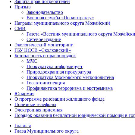
Защита прав потребителей
Призыв
Законодательство
Военная служба «По контракту»
Награды муниципального округа Можайский
СМИ
Газета «Вестник муниципального округа Можайск
Сетевое издание
Экологический мониторинг
ГБУ ЦССВ «Сколковский»
Безопасность и правопорядок
МЧС
Прокуратура информирует
Природоохранная прокуратура
Прокуратура Московского метрополитена
Госавтоинспекция
Профилактика терроризма и экстремизма
Юнармия
О программе реновации жилищного фонда
Полезные телефоны
Электронная приемная
Порядок оказания бесплатной юридической помощи в го
Главная
Глава Муниципального округа