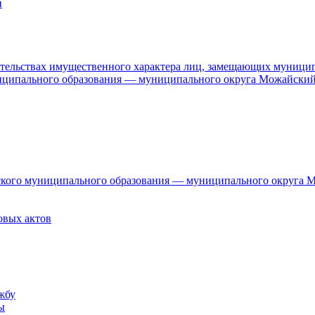
и
язательствах имущественного характера лиц, замещающих муници
ниципального образования — муниципального округа Можайский
дского муниципального образования — муниципального округа 
овых актов
жбу
ы