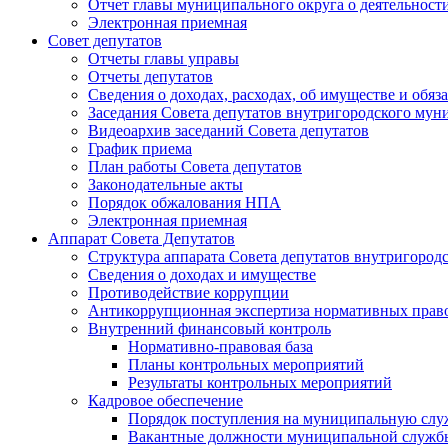
Отчет главы муниципального округа о деятельност
Электронная приемная
Совет депутатов
Отчеты главы управы
Отчеты депутатов
Сведения о доходах, расходах, об имуществе и об
Заседания Совета депутатов внутригородского му
Видеоархив заседаний Совета депутатов
График приема
План работы Совета депутатов
Законодательные акты
Порядок обжалования НПА
Электронная приемная
Аппарат Совета Депутатов
Структура аппарата Совета депутатов внутригоро
Сведения о доходах и имуществе
Противодействие коррупции
Антикоррупционная экспертиза нормативных прав
Внутренний финансовый контроль
Нормативно-правовая база
Планы контрольных мероприятий
Результаты контрольных мероприятий
Кадровое обеспечение
Порядок поступления на муниципальную слу
Вакантные должности муниципальной служб