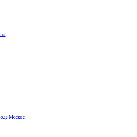
ий»
роде Москве