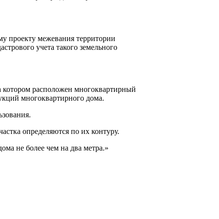
му проекту межевания территории
астрового учета такого земельного
на котором расположен многоквартирный
укций многоквартирного дома.
ьзования.
астка определяются по их контуру.
ма не более чем на два метра.»