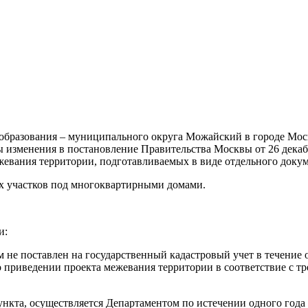
образования – муниципального округа Можайский в городе Мос
ы изменения в постановление Правительства Москвы от 26 дека
жевания территории, подготавливаемых в виде отдельного докум
х участков под многоквартирными домами.
и:
 не поставлен на государственный кадастровый учет в течение 
приведении проекта межевания территории в соответствие с тре
пункта, осуществляется Департаментом по истечении одного год