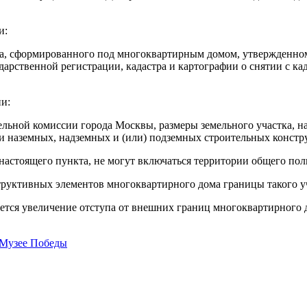
и:
тка, сформированного под многоквартирным домом, утвержденно
арственной регистрации, кадастра и картографии о снятии с кад
ии:
ельной комиссии города Москвы, размеры земельного участка, 
и наземных, надземных и (или) подземных строительных констр
 настоящего пункта, не могут включаться территории общего пол
руктивных элементов многоквартирного дома границы такого уч
тся увеличение отступа от внешних границ многоквартирного до
 Музее Победы