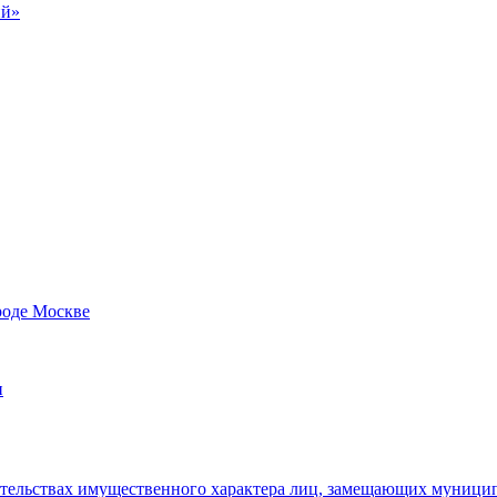
ий»
роде Москве
и
язательствах имущественного характера лиц, замещающих муници