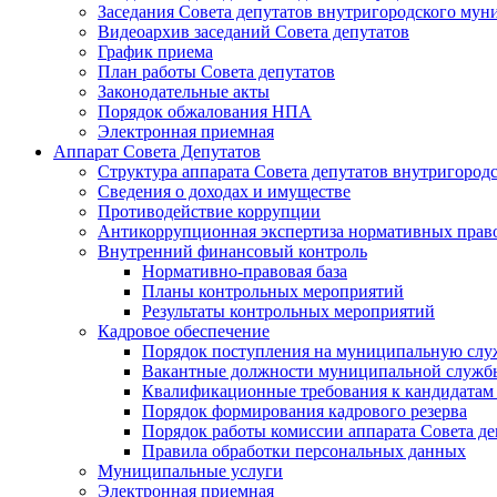
Заседания Совета депутатов внутригородского му
Видеоархив заседаний Совета депутатов
График приема
План работы Совета депутатов
Законодательные акты
Порядок обжалования НПА
Электронная приемная
Аппарат Совета Депутатов
Структура аппарата Совета депутатов внутригоро
Сведения о доходах и имуществе
Противодействие коррупции
Антикоррупционная экспертиза нормативных прав
Внутренний финансовый контроль
Нормативно-правовая база
Планы контрольных мероприятий
Результаты контрольных мероприятий
Кадровое обеспечение
Порядок поступления на муниципальную слу
Вакантные должности муниципальной служб
Квалификационные требования к кандидатам
Порядок формирования кадрового резерва
Порядок работы комиссии аппарата Совета д
Правила обработки персональных данных
Муниципальные услуги
Электронная приемная