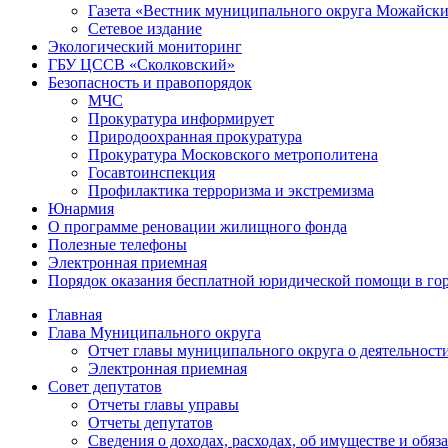
Газета «Вестник муниципального округа Можайск
Сетевое издание
Экологический мониторинг
ГБУ ЦССВ «Сколковский»
Безопасность и правопорядок
МЧС
Прокуратура информирует
Природоохранная прокуратура
Прокуратура Московского метрополитена
Госавтоинспекция
Профилактика терроризма и экстремизма
Юнармия
О программе реновации жилищного фонда
Полезные телефоны
Электронная приемная
Порядок оказания бесплатной юридической помощи в го
Главная
Глава Муниципального округа
Отчет главы муниципального округа о деятельност
Электронная приемная
Совет депутатов
Отчеты главы управы
Отчеты депутатов
Сведения о доходах, расходах, об имуществе и об