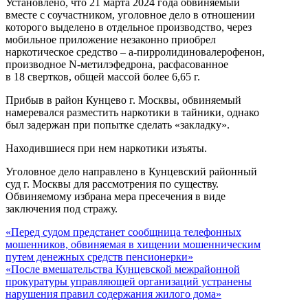
Установлено, что 21 марта 2024 года обвиняемый
вместе с соучастником, уголовное дело в отношении
которого выделено в отдельное производство, через
мобильное приложение незаконно приобрел
наркотическое средство – а-пирролидиновалерофенон,
производное N-метилэфедрона, расфасованное
в 18 свертков, общей массой более 6,65 г.
Прибыв в район Кунцево г. Москвы, обвиняемый
намеревался разместить наркотики в тайники, однако
был задержан при попытке сделать «закладку».
Находившиеся при нем наркотики изъяты.
Уголовное дело направлено в Кунцевский районный
суд г. Москвы для рассмотрения по существу.
Обвиняемому избрана мера пресечения в виде
заключения под стражу.
«Перед судом предстанет сообщница телефонных
мошенников, обвиняемая в хищении мошенническим
путем денежных средств пенсионерки»
«После вмешательства Кунцевской межрайонной
прокуратуры управляющей организаций устранены
нарушения правил содержания жилого дома»