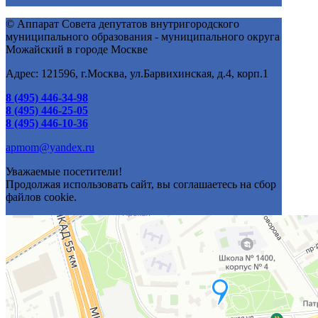
© Аппарат Совета депутатов внутригородского
муниципального образования - муниципального округа
Можайский в городе Москве
Адрес: 121596, г.Москва, ул.Барвихинская, д.4, корп.1
8 (495) 446-34-98
8 (495) 446-25-05
8 (495) 446-10-36
apmom@yandex.ru
Уважаемые посетители!
Продолжая использовать сайт, вы соглашаетесь на сбор
файлов cookie.