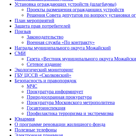
Установка ограждающих устройств (шлагбаумы)
Проекты размещения ограждающих устройств
Решения Совета депутатов по вопросу установки 
План мероприятий
Защита прав потребителей
Призыв
Законодательство
Военная служба «По контракту»
Награды муниципального округа Можайский
СМИ
Газета «Вестник муниципального округа Можайск
Сетевое издание
Экологический мониторинг
ГБУ ЦССВ «Сколковский»
Безопасность и правопорядок
МЧС
Прокуратура информирует
Природоохранная прокуратура
Прокуратура Московского метрополитена
Госавтоинспекция
Профилактика терроризма и экстремизма
Юнармия
О программе реновации жилищного фонда
Полезные телефоны
Электронная приемная