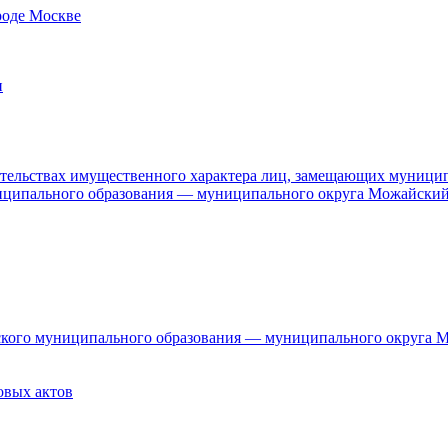
роде Москве
и
язательствах имущественного характера лиц, замещающих муници
ниципального образования — муниципального округа Можайский
дского муниципального образования — муниципального округа 
овых актов