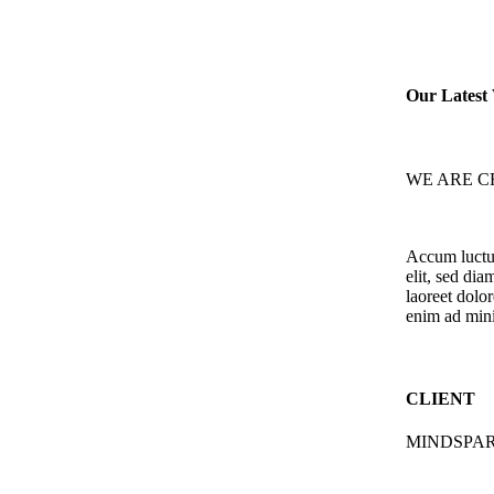
Our Latest
WE ARE C
Accum luctus
elit, sed di
laoreet dolo
enim ad min
CLIENT
MINDSPA