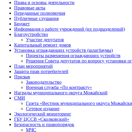
Права и основы деятельности
Правовые акты
Переданные полномочия
Публичные слушания
Бюджет
Информация о работе учреждений (их подразделений)
Благоустройство
Участие депутатов
Капитальный ремонт домов
Установка ограждающих устройств (шлагбаумы)
Проекты размещения ограждающих устройств
Решения Совета депутатов по вопросу установки 
План мероприятий
Защита прав потребителей
Призыв
Законодательство
Военная служба «По контракту»
Награды муниципального округа Можайский
СМИ
Газета «Вестник муниципального округа Можайск
Сетевое издание
Экологический мониторинг
ГБУ ЦССВ «Сколковский»
Безопасность и правопорядок
МЧС