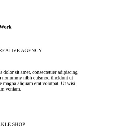
 Work
REATIVE AGENCY
 dolor sit amet, consectetuer adipiscing
am nonummy nibh euismod tincidunt ut
re magna aliquam erat volutpat. Ut wisi
im veniam.
RKLE SHOP