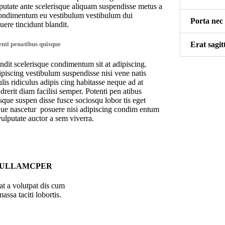
putate ante scelerisque aliquam suspendisse metus a
ondimentum eu vestibulum vestibulum dui
Porta nec
uere tincidunt blandit.
Erat sagit
enti penatibus quisque
ndit scelerisque condimentum sit at adipiscing.
piscing vestibulum suspendisse nisi vene natis
ulis ridiculus adipis cing habitasse neque ad at
drerit diam facilisi semper. Potenti pen atibus
sque suspen disse fusce sociosqu lobor tis eget
ue nascetur posuere nisi adipiscing condim entum
vulputate auctor a sem viverra.
 ULLAMCPER
at a volutpat dis cum
massa taciti lobortis.