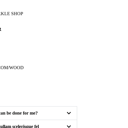
RKLE SHOP
R
COM/WOOD
can be done for me?
ullam scelerisque fel