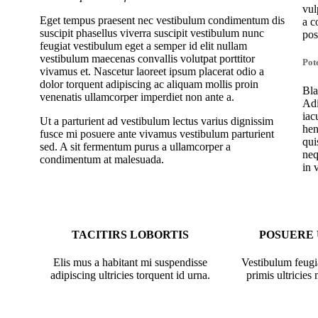
vul
Eget tempus praesent nec vestibulum condimentum dis
a c
suscipit phasellus viverra suscipit vestibulum nunc
pos
feugiat vestibulum eget a semper id elit nullam
vestibulum maecenas convallis volutpat porttitor
Pot
vivamus et. Nascetur laoreet ipsum placerat odio a
dolor torquent adipiscing ac aliquam mollis proin
Bla
venenatis ullamcorper imperdiet non ante a.
Adi
iac
Ut a parturient ad vestibulum lectus varius dignissim
hen
fusce mi posuere ante vivamus vestibulum parturient
qui
sed. A sit fermentum purus a ullamcorper a
neq
condimentum at malesuada.
in 
TACITIRS LOBORTIS
POSUERE
Elis mus a habitant mi suspendisse
Vestibulum feugi
adipiscing ultricies torquent id urna.
primis ultricies 