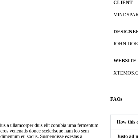
CLIENT
MINDSPA
DESIGNE
JOHN DOE
WEBSITE
XTEMOS.
FAQs
How this 
ius a ullamcorper duis elit conubia urna fermentum
 eros venenatis donec scelerisque nam leo sem
dimentum eu sociis. Suspendisse egestas a
Justo ad n