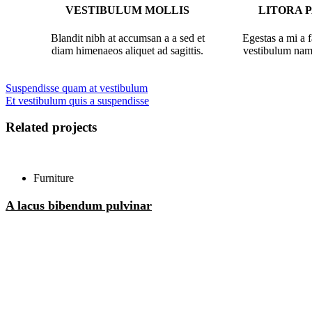
VESTIBULUM MOLLIS
LITORA 
Blandit nibh at accumsan a a sed et
Egestas a mi a 
diam himenaeos aliquet ad sagittis.
vestibulum nam 
Suspendisse quam at vestibulum
Et vestibulum quis a suspendisse
Related projects
Furniture
A lacus bibendum pulvinar