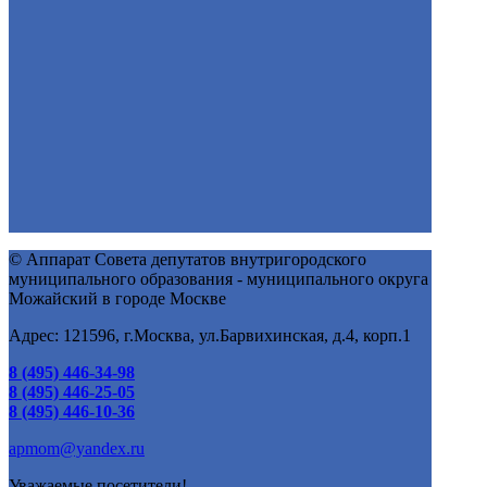
© Аппарат Совета депутатов внутригородского
муниципального образования - муниципального округа
Можайский в городе Москве
Адрес: 121596, г.Москва, ул.Барвихинская, д.4, корп.1
8 (495) 446-34-98
8 (495) 446-25-05
8 (495) 446-10-36
apmom@yandex.ru
Уважаемые посетители!