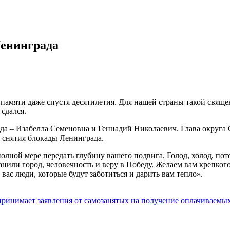
Ленинграда
з памяти даже спустя десятилетия. Для нашей страны такой свящ
 сдался.
 – Изабелла Семеновна и Геннадий Николаевич. Глава округа С
 снятия блокады Ленинграда.
олной мере передать глубину вашего подвига. Голод, холод, пот
ли город, человечность и веру в Победу. Желаем вам крепкого 
вас люди, которые будут заботиться и дарить вам тепло».
 принимает заявления от самозанятых на получение оплачиваем