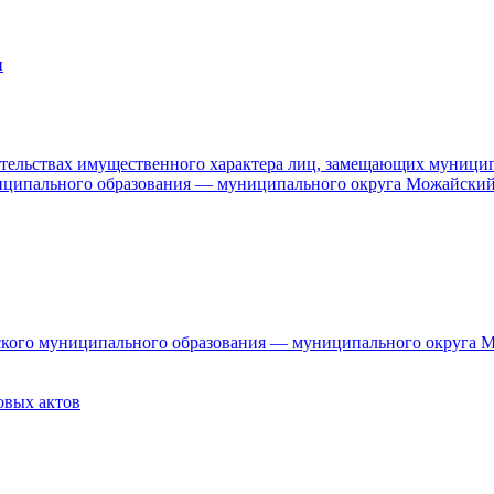
и
язательствах имущественного характера лиц, замещающих муници
ниципального образования — муниципального округа Можайский
дского муниципального образования — муниципального округа 
овых актов