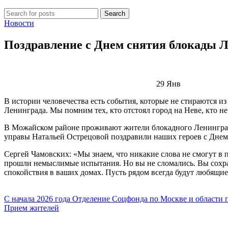
Search
Новости
Поздравление с Днем снятия блокады 
29
Янв
В истории человечества есть события, которые не стираются и
Ленинграда. Мы помним тех, кто отстоял город на Неве, кто не
В Можайском районе проживают жители блокадного Ленинграда
управы Натальей Острецовой поздравили наших героев с Днем
Сергей Чамовских: «Мы знаем, что никакие слова не смогут в п
прошли немыслимые испытания. Но вы не сломались. Вы сохрани
спокойствия в ваших домах. Пусть рядом всегда будут любящие 
С начала 2026 года Отделение Соцфонда по Москве и области
Прием жителей