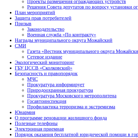
Проекты размещения ограждающих устройств
Решения Совета депутатов по вопросу установки 
План мероприятий
Защита прав потребителей
Призыв
Законодательство
Военная служба «По контракту»
Награды муниципального округа Можайский
СМИ
Газета «Вестник муниципального округа Можайск
Сетевое издание
Экологический мониторинг
ГБУ ЦССВ «Сколковский»
Безопасность и правопорядок
МЧС
Прокуратура информирует
Природоохранная прокуратура
Прокуратура Московского метрополитена
Госавтоинспекция
Профилактика терроризма и экстремизма
Юнармия
О программе реновации жилищного фонда
Полезные телефоны
Электронная приемная
Порядок оказания бесплатной юридической помощи в го