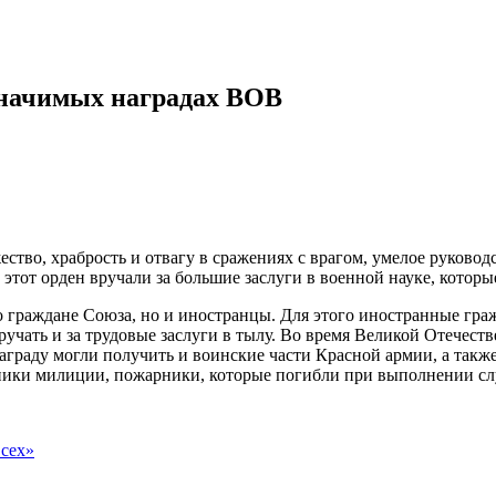
значимых наградах ВОВ
ство, храбрость и отвагу в сражениях с врагом, умелое руковод
 этот орден вручали за большие заслуги в военной науке, котор
о граждане Союза, но и иностранцы. Для этого иностранные гр
учать и за трудовые заслуги в тылу. Во время Великой Отечеств
награду могли получить и воинские части Красной армии, а так
дники милиции, пожарники, которые погибли при выполнении с
всех»