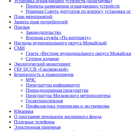
Установка ограждающих устройств (шлагбаумы)
Проекты размещения ограждающих устройств
Решения Совета депутатов по вопросу установки 
План мероприятий
Защита прав потребителей
Призыв
Законодательство
Военная служба «По контракту»
Награды муниципального округа Можайский
СМИ
Газета «Вестник муниципального округа Можайск
Сетевое издание
Экологический мониторинг
ГБУ ЦССВ «Сколковский»
Безопасность и правопорядок
МЧС
Прокуратура информирует
Природоохранная прокуратура
Прокуратура Московского метрополитена
Госавтоинспекция
Профилактика терроризма и экстремизма
Юнармия
О программе реновации жилищного фонда
Полезные телефоны
Электронная приемная