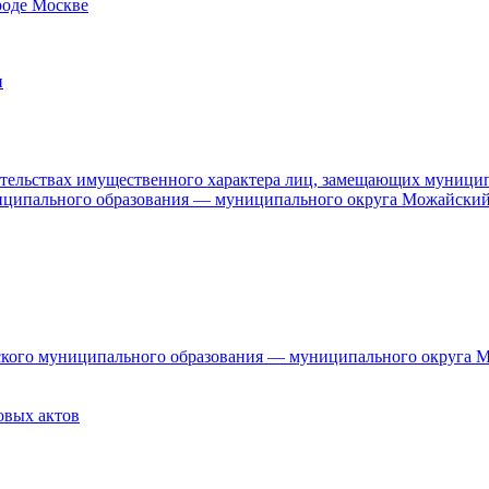
роде Москве
и
язательствах имущественного характера лиц, замещающих муници
ниципального образования — муниципального округа Можайский
дского муниципального образования — муниципального округа 
овых актов