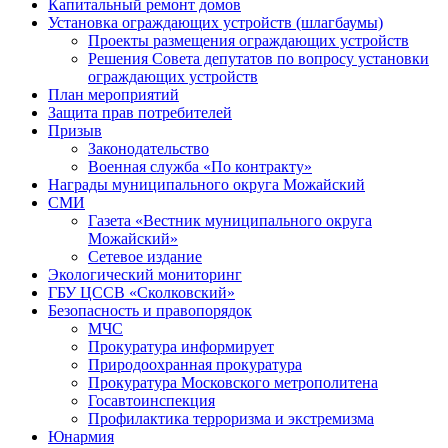
Капитальный ремонт домов
Установка ограждающих устройств (шлагбаумы)
Проекты размещения ограждающих устройств
Решения Совета депутатов по вопросу установки
ограждающих устройств
План мероприятий
Защита прав потребителей
Призыв
Законодательство
Военная служба «По контракту»
Награды муниципального округа Можайский
СМИ
Газета «Вестник муниципального округа
Можайский»
Сетевое издание
Экологический мониторинг
ГБУ ЦССВ «Сколковский»
Безопасность и правопорядок
МЧС
Прокуратура информирует
Природоохранная прокуратура
Прокуратура Московского метрополитена
Госавтоинспекция
Профилактика терроризма и экстремизма
Юнармия