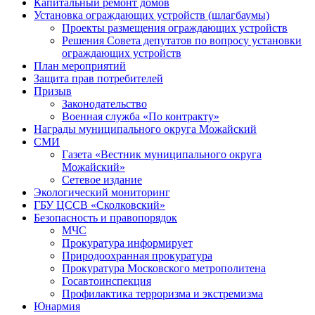
Капитальный ремонт домов
Установка ограждающих устройств (шлагбаумы)
Проекты размещения ограждающих устройств
Решения Совета депутатов по вопросу установки
ограждающих устройств
План мероприятий
Защита прав потребителей
Призыв
Законодательство
Военная служба «По контракту»
Награды муниципального округа Можайский
СМИ
Газета «Вестник муниципального округа
Можайский»
Сетевое издание
Экологический мониторинг
ГБУ ЦССВ «Сколковский»
Безопасность и правопорядок
МЧС
Прокуратура информирует
Природоохранная прокуратура
Прокуратура Московского метрополитена
Госавтоинспекция
Профилактика терроризма и экстремизма
Юнармия