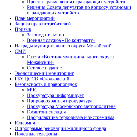
Проекты размещения ограждающих устройств
Решения Совета депутатов по вопросу установки
ограждающих устройств
План мероприятий
Защита прав потребителей
Призыв
Законодательство
Военная служба «По контракту»
Награды муниципального округа Можайский
СМИ
Газета «Вестник муниципального округа
Можайский»
Сетевое издание
Экологический мониторинг
ГБУ ЦССВ «Сколковский»
Безопасность и правопорядок
МЧС
Прокуратура информирует
Природоохранная прокуратура
Прокуратура Московского метрополитена
Госавтоинспекция
Профилактика терроризма и экстремизма
Юнармия
О программе реновации жилищного фонда
Полезные телефоны