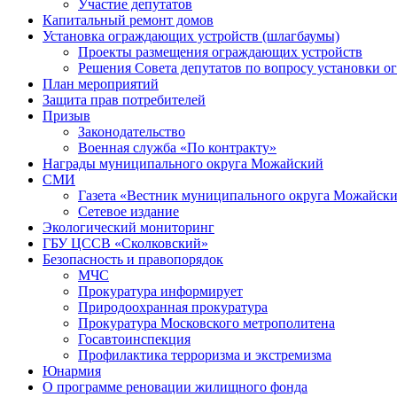
Участие депутатов
Капитальный ремонт домов
Установка ограждающих устройств (шлагбаумы)
Проекты размещения ограждающих устройств
Решения Совета депутатов по вопросу установки 
План мероприятий
Защита прав потребителей
Призыв
Законодательство
Военная служба «По контракту»
Награды муниципального округа Можайский
СМИ
Газета «Вестник муниципального округа Можайск
Сетевое издание
Экологический мониторинг
ГБУ ЦССВ «Сколковский»
Безопасность и правопорядок
МЧС
Прокуратура информирует
Природоохранная прокуратура
Прокуратура Московского метрополитена
Госавтоинспекция
Профилактика терроризма и экстремизма
Юнармия
О программе реновации жилищного фонда