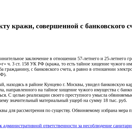
акту кражи, совершенной с банковского с
винительное заключение в отношении 57-летнего и 25-летнего 
г» ч. 3 ст. 158 УК РФ (кража, то есть тайное хищение чужого и
а гражданину, с банковского счета, а равно в отношении элект
Ф).
мый, находясь в районе Кунцево г. Москвы, увидел банковскую к
а, направленного на тайное хищение чужого имущества с банков
ться. С целью реализации своего преступного умысла обвиняем
ему значительный материальный ущерб на сумму 18 тыс. руб.
квы для рассмотрения по существу. Обвиняемому избрана мера п
к административной ответственности за несоблюдение санитарн