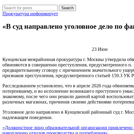
Search
Прокуратура информирует
«В суд направлено уголовное дело по ф
23
Июн
Кунцевская межрайонная прокуратура г. Москвы утвердила об
обвиняются в совершении преступления, предусмотренного п. «
предварительному сговору с причинением значительного ущерб
признаков преступления, предусмотренного статьей 159.3 УК Р
Расследованием установлено, что в апреле 2026 года обвиняе
потерпевшему, и во исполнение возникшего преступного умысл
знакомому, после чего они решили данной картой воспользова
различных магазинах, причинив своими действиями потерпевш
Уголовное дело направлено в Кунцевский районный суд г. Мос
надлежащем поведении.
«Должностное лицо образовательной организации привлечено 
накоплению отходов производства и потребления»