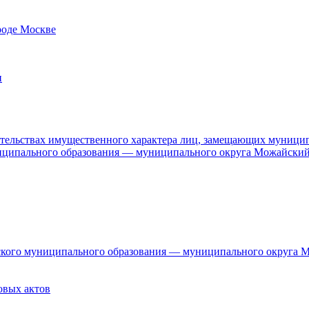
роде Москве
и
язательствах имущественного характера лиц, замещающих муници
ниципального образования — муниципального округа Можайский
дского муниципального образования — муниципального округа 
овых актов