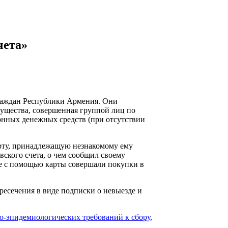
чета»
граждан Республики Армения. Они
мущества, совершенная группой лиц по
ронных денежных средств (при отсутствии
арту, принадлежащую незнакомому ему
ского счета, о чем сообщил своему
ые с помощью карты совершали покупки в
ресечения в виде подписки о невыезде и
о-эпидемиологических требований к сбору,