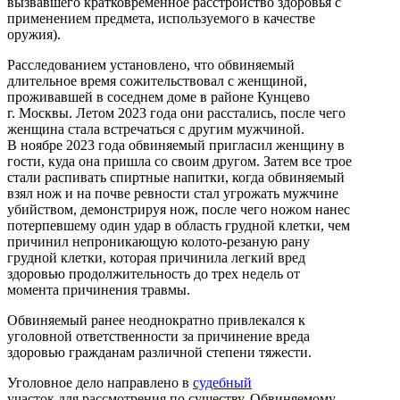
вызвавшего кратковременное расстройство здоровья с
применением предмета, используемого в качестве
оружия).
Расследованием установлено, что обвиняемый
длительное время сожительствовал с женщиной,
проживавшей в соседнем доме в районе Кунцево
г. Москвы. Летом 2023 года они расстались, после чего
женщина стала встречаться с другим мужчиной.
В ноябре 2023 года обвиняемый пригласил женщину в
гости, куда она пришла со своим другом. Затем все трое
стали распивать спиртные напитки, когда обвиняемый
взял нож и на почве ревности стал угрожать мужчине
убийством, демонстрируя нож, после чего ножом нанес
потерпевшему один удар в область грудной клетки, чем
причинил непроникающую колото-резаную рану
грудной клетки, которая причинила легкий вред
здоровью продолжительность до трех недель от
момента причинения травмы.
Обвиняемый ранее неоднократно привлекался к
уголовной ответственности за причинение вреда
здоровью гражданам различной степени тяжести.
Уголовное дело направлено в
судебный
участок для рассмотрения по существу. Обвиняемому