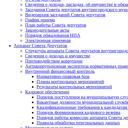
Сведения о доходах, расходах, об имуществе и об
Заседания Совета депутатов внутригородского му
Видеоархив заседаний Совета депутатов
График приема
План работы Совета депутатов
Законодательные акты
Порядок обжалования НПА
Электронная приемная
Аппарат Совета Депутатов
Структура аппарата Совета депутатов внутригоро
Сведения о доходах и имуществе
Противодействие коррупции
Антикоррупционная экспертиза нормативных прав
Внутренний финансовый контроль
Нормативно-правовая база
Планы контрольных мероприятий
Результаты контрольных мероприятий
Кадровое обеспечение
Порядок поступления на муниципальную слу
Вакантные должности муниципальной служб
Квалификационные требования к кандидатам
Порядок формирования кадрового резерва
Порядок работы комиссии аппарата Совета д
Правила обработки персональных данных
Муниципальные услуги