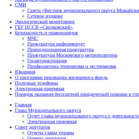
СМИ
Газета «Вестник муниципального округа Можайск
Сетевое издание
Экологический мониторинг
ГБУ ЦССВ «Сколковский»
Безопасность и правопорядок
МЧС
Прокуратура информирует
Природоохранная прокуратура
Прокуратура Московского метрополитена
Госавтоинспекция
Профилактика терроризма и экстремизма
Юнармия
О программе реновации жилищного фонда
Полезные телефоны
Электронная приемная
Порядок оказания бесплатной юридической помощи в го
Главная
Глава Муниципального округа
Отчет главы муниципального округа о деятельност
Электронная приемная
Совет депутатов
Отчеты главы управы
Отчеты депутатов