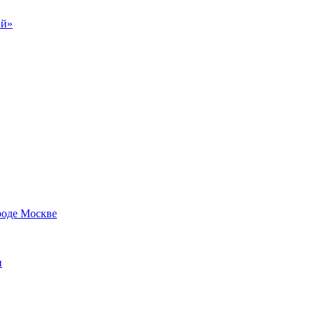
ий»
роде Москве
и