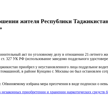
тношении жителя Республики Таджикистан
»
винительный акт по уголовному делу в отношении 21-летнего ж
 ст. 327 УК РФ (использование заведомо поддельного удостовер
джикистан приобрел у неустановленного лица поддельное водите
л автомашиной, в районе Кунцево г. Москвы он был остановлен с
ву. Обвиняемому избрана мера пресечения в виде подписки о нев
 незаконных приобретении и хранении наркотических средств бе