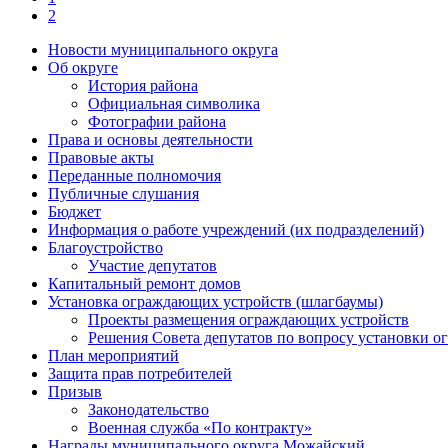
2
Новости муниципального округа
Об округе
История района
Официальная символика
Фотографии района
Права и основы деятельности
Правовые акты
Переданные полномочия
Публичные слушания
Бюджет
Информация о работе учреждений (их подразделений)
Благоустройство
Участие депутатов
Капитальный ремонт домов
Установка ограждающих устройств (шлагбаумы)
Проекты размещения ограждающих устройств
Решения Совета депутатов по вопросу установки 
План мероприятий
Защита прав потребителей
Призыв
Законодательство
Военная служба «По контракту»
Награды муниципального округа Можайский