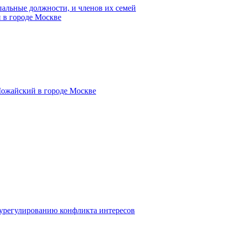
пальные должности, и членов их семей
 в городе Москве
Можайский в городе Москве
 урегулированию конфликта интересов