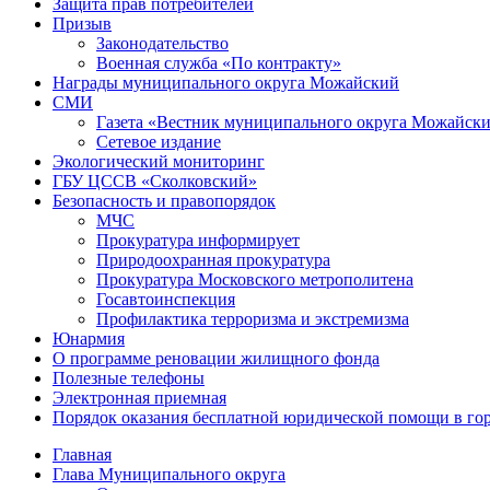
Защита прав потребителей
Призыв
Законодательство
Военная служба «По контракту»
Награды муниципального округа Можайский
СМИ
Газета «Вестник муниципального округа Можайск
Сетевое издание
Экологический мониторинг
ГБУ ЦССВ «Сколковский»
Безопасность и правопорядок
МЧС
Прокуратура информирует
Природоохранная прокуратура
Прокуратура Московского метрополитена
Госавтоинспекция
Профилактика терроризма и экстремизма
Юнармия
О программе реновации жилищного фонда
Полезные телефоны
Электронная приемная
Порядок оказания бесплатной юридической помощи в го
Главная
Глава Муниципального округа