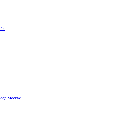
ий»
роде Москве