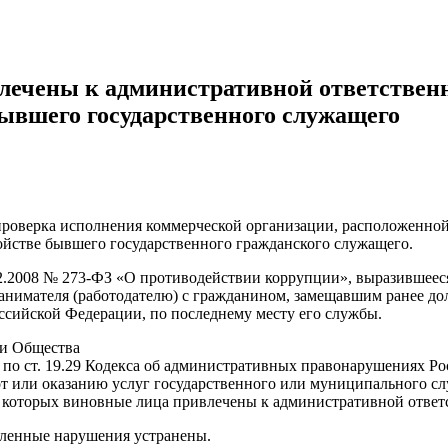
лечены к административной ответственн
бывшего государственного служащего
роверка исполнения коммерческой организации, расположенной 
ойстве бывшего государственного гражданского служащего.
.2008 № 273-ФЗ «О противодействии коррупции», выразившееся
анимателя (работодателю) с гражданином, замещавшим ранее до
сийской Федерации, по последнему месту его службы.
ии Общества
 по ст. 19.29 Кодекса об административных правонарушениях Р
от или оказанию услуг государственного или муниципального с
я которых виновные лица привлечены к административной ответ
вленные нарушения устранены.