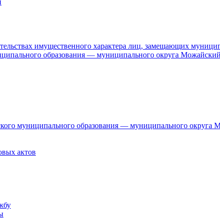
и
язательствах имущественного характера лиц, замещающих муници
ниципального образования — муниципального округа Можайский
дского муниципального образования — муниципального округа 
овых актов
жбу
ы