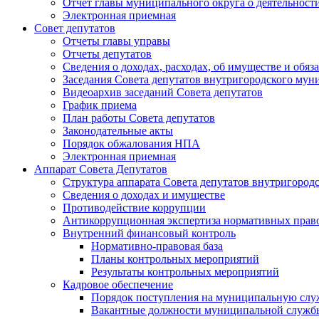
Отчет главы муниципального округа о деятельност
Электронная приемная
Совет депутатов
Отчеты главы управы
Отчеты депутатов
Сведения о доходах, расходах, об имуществе и об
Заседания Совета депутатов внутригородского му
Видеоархив заседаний Совета депутатов
График приема
План работы Совета депутатов
Законодательные акты
Порядок обжалования НПА
Электронная приемная
Аппарат Совета Депутатов
Структура аппарата Совета депутатов внутригоро
Сведения о доходах и имуществе
Противодействие коррупции
Антикоррупционная экспертиза нормативных прав
Внутренний финансовый контроль
Нормативно-правовая база
Планы контрольных мероприятий
Результаты контрольных мероприятий
Кадровое обеспечение
Порядок поступления на муниципальную слу
Вакантные должности муниципальной служб