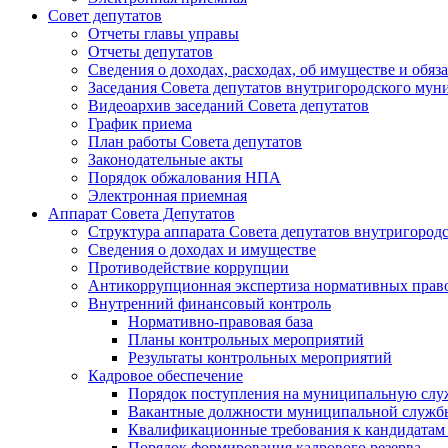
Совет депутатов
Отчеты главы управы
Отчеты депутатов
Сведения о доходах, расходах, об имуществе и об
Заседания Совета депутатов внутригородского му
Видеоархив заседаний Совета депутатов
График приема
План работы Совета депутатов
Законодательные акты
Порядок обжалования НПА
Электронная приемная
Аппарат Совета Депутатов
Структура аппарата Совета депутатов внутригоро
Сведения о доходах и имуществе
Противодействие коррупции
Антикоррупционная экспертиза нормативных прав
Внутренний финансовый контроль
Нормативно-правовая база
Планы контрольных мероприятий
Результаты контрольных мероприятий
Кадровое обеспечение
Порядок поступления на муниципальную слу
Вакантные должности муниципальной служб
Квалификационные требования к кандидатам
Порядок формирования кадрового резерва