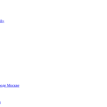
ий»
роде Москве
и