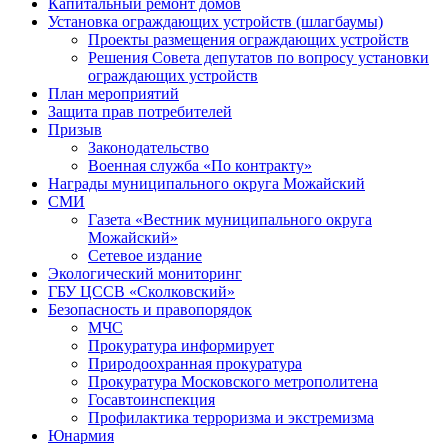
Капитальный ремонт домов
Установка ограждающих устройств (шлагбаумы)
Проекты размещения ограждающих устройств
Решения Совета депутатов по вопросу установки
ограждающих устройств
План мероприятий
Защита прав потребителей
Призыв
Законодательство
Военная служба «По контракту»
Награды муниципального округа Можайский
СМИ
Газета «Вестник муниципального округа
Можайский»
Сетевое издание
Экологический мониторинг
ГБУ ЦССВ «Сколковский»
Безопасность и правопорядок
МЧС
Прокуратура информирует
Природоохранная прокуратура
Прокуратура Московского метрополитена
Госавтоинспекция
Профилактика терроризма и экстремизма
Юнармия