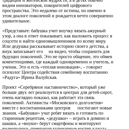
традиций и житейской мудрости, а в детях обычно
видим инноваторов, покорителей цифрового
пространства. Это недалеко от истины, но именно в
этом диалоге поколений и рождается нечто совершенно
удивительное.
«Представьте: бабушка учит внучку вязать ажурный
узор, а она в ответ показывает, как выложить процесс в
соцсети и найти единомышленников по всему миру.
Или дедушка рассказывает историю своего детства, а
внук записывает его на видео, чтобы сохранить для
будущих поколений. Это не просто общение, это обмен
компетенциями, где каждый одновременно и учитель, и
ученик. Это и есть «теплая инновация», – говорит
психолог Центра содействия семейному воспитанию
«Радуга» Ирина Валуйская.
Проект «Серебряное наставничество», который уже
больше двух лет реализуется в центрах для детей-сирот,
очень наглядно показал, как работает эта связь
поколений. Активисты «Московского долголетия»
вместе с воспитанниками центров постигают новые
знания. «Бабушки» учат ребят вязать и готовить по
старинным рецептам, «дедушки» – играть в домино и
шашки, а «внуки» берут смартфоны и монтируют
видеоролики, превращая кулинарные мастер‑классы