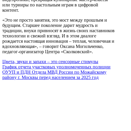
или турниры по настольным играм в цифровой
контент.
«Это не просто занятия, это мост между прошлым и
будущим. Старшее поколение дарит мудрость и
традиции, внуки привносят в жизнь своих наставников
технологии и свежий взгляд. И в этом диалоге
рождается настоящая инновация – теплая, человечная и
вдохновляющая», – говорит Оксана Могильченко,
педагог-организатор Центра «Сколковский».
Цвета, звуки и запахи – это сенсорные стимулы
График отчета участковых уполномоченных полиции
ОУУП и ПДН Отдела МВД России по Можайскому
району г. Москвы перед населением за 2025 год