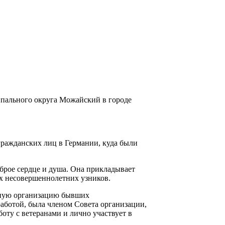
ипального округа Можайский в городе
гражданских лиц в Германии, куда были
оброе сердце и душа. Она прикладывает
х несовершеннолетних узников.
нную организацию бывших
ботой, была членом Совета организации,
оту с ветеранами и лично участвует в