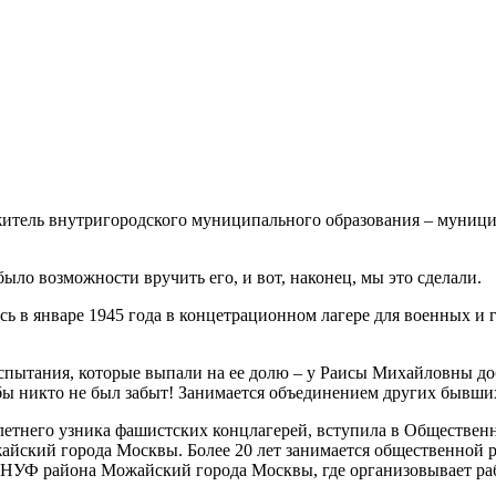
житель внутригородского муниципального образования – муниц
ыло возможности вручить его, и вот, наконец, мы это сделали.
ь в январе 1945 года в концетрационном лагере для военных и 
 испытания, которые выпали на ее долю – у Раисы Михайловны д
обы никто не был забыт! Занимается объединением других бывши
летнего узника фашистских концлагерей, вступила в Обществе
кий города Москвы. Более 20 лет занимается общественной ра
ОБНУФ района Можайский города Москвы, где организовывает раб