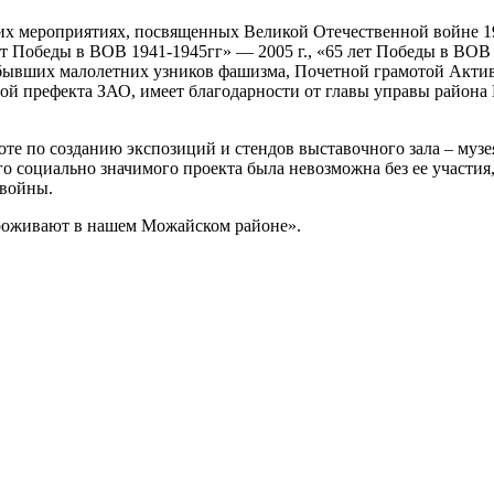
х мероприятиях, посвященных Великой Отечественной войне 1941
Победы в ВОВ 1941-1945гг» — 2005 г., «65 лет Победы в ВОВ 1
ывших малолетних узников фашизма, Почетной грамотой Актив
ой префекта ЗАО, имеет благодарности от главы управы района
те по созданию экспозиций и стендов выставочного зала – музе
о социально значимого проекта была невозможна без ее участия
 войны.
проживают в нашем Можайском районе».