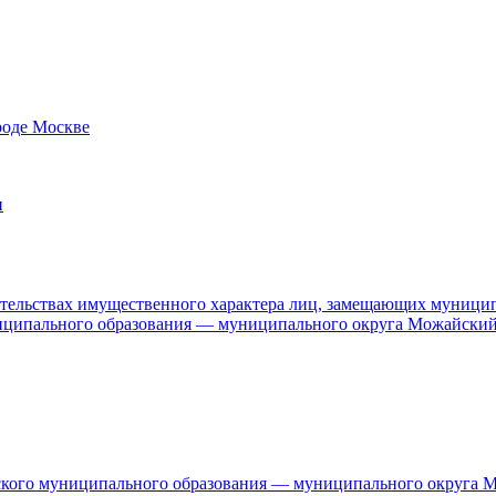
роде Москве
и
язательствах имущественного характера лиц, замещающих муници
ниципального образования — муниципального округа Можайский
дского муниципального образования — муниципального округа 