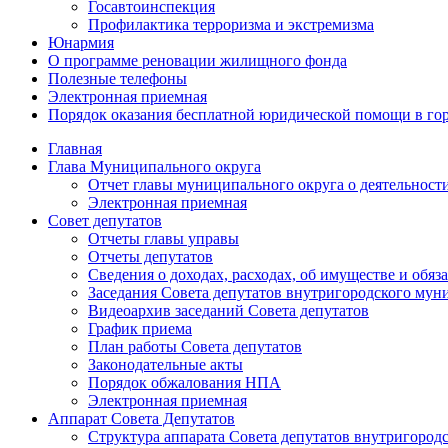
Госавтоинспекция
Профилактика терроризма и экстремизма
Юнармия
О программе реновации жилищного фонда
Полезные телефоны
Электронная приемная
Порядок оказания бесплатной юридической помощи в го
Главная
Глава Муниципального округа
Отчет главы муниципального округа о деятельност
Электронная приемная
Совет депутатов
Отчеты главы управы
Отчеты депутатов
Сведения о доходах, расходах, об имуществе и об
Заседания Совета депутатов внутригородского му
Видеоархив заседаний Совета депутатов
График приема
План работы Совета депутатов
Законодательные акты
Порядок обжалования НПА
Электронная приемная
Аппарат Совета Депутатов
Структура аппарата Совета депутатов внутригоро