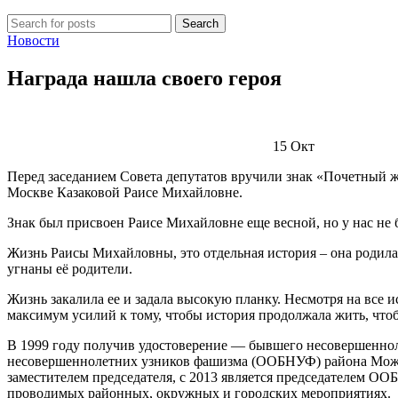
Search
Новости
Награда нашла своего героя
15
Окт
Перед заседанием Совета депутатов вручили знак «Почетный 
Москве Казаковой Раисе Михайловне.
Знак был присвоен Раисе Михайловне еще весной, но у нас не б
Жизнь Раисы Михайловны, это отдельная история – она родилас
угнаны её родители.
Жизнь закалила ее и задала высокую планку. Несмотря на все
максимум усилий к тому, чтобы история продолжала жить, чт
В 1999 году получив удостоверение — бывшего несовершенно
несовершеннолетних узников фашизма (ООБНУФ) района Можайс
заместителем председателя, с 2013 является председателем О
проводимых районных, окружных и городских мероприятиях.