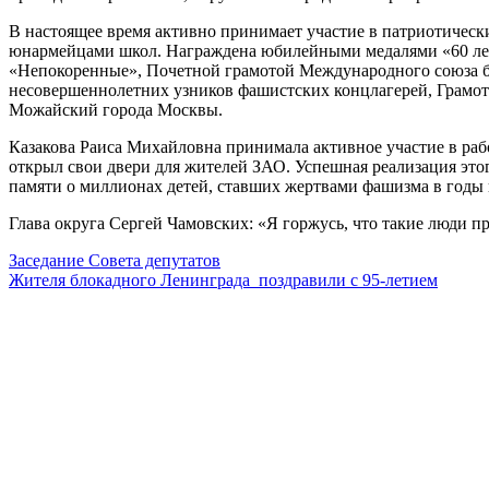
В настоящее время активно принимает участие в патриотически
юнармейцами школ. Награждена юбилейными медалями «60 лет 
«Непокоренные», Почетной грамотой Международного союза б
несовершеннолетних узников фашистских концлагерей, Грамот
Можайский города Москвы.
Казакова Раиса Михайловна принимала активное участие в рабо
открыл свои двери для жителей ЗАО. Успешная реализация этог
памяти о миллионах детей, ставших жертвами фашизма в годы
Глава округа Сергей Чамовских: «Я горжусь, что такие люди 
Заседание Совета депутатов
Жителя блокадного Ленинграда поздравили с 95-летием