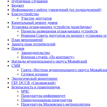
Публичные слушания
Бюджет
Информация о работе учреждений (их подразделений)
Благоустройство
Участие депутатов
Капитальный ремонт домов
Установка ограждающих устройств (шлагбаумы)
Проекты размещения ограждающих устройств
Решения Совета депутатов по вопросу установки 
План мероприятий
Защита прав потребителей
Призыв
Законодательство
Военная служба «По контракту»
Награды муниципального округа Можайский
СМИ
Газета «Вестник муниципального округа Можайск
Сетевое издание
Экологический мониторинг
ГБУ ЦССВ «Сколковский»
Безопасность и правопорядок
МЧС
Прокуратура информирует
Природоохранная прокуратура
Прокуратура Московского метрополитена