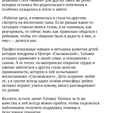
решению стать «мамой» для других таких же ребят,
которые остались без родительского попечения и
особенно нуждались в тепле и заботе.
«Работая здесь, я изменилась и стала по‑другому
смотреть на воспитание сына. Если раньше какие-то
ситуации ставили меня в тупик, я не понимала, как
реагировать, то сейчас знаю, как правильно общаться с
ребенком, чтобы это общение было в радость и мне, и
ему», – делится она.
Профессиональные навыки и методики развития детей,
которые внедрены в Центре «Сколковский», Татьяна
успешно применяет в своей семье, в отношениях с
сыном. А ее тепло, по-матерински открытое сердце и
умение заботиться о других стали залогом
привязанности, которую к ней испытывают
воспитанники «Сколковского». Дети искренне любят
ее, а в группе всегда царит особая атмосфера: ребята
активно играют, учатся новому, много разговаривают
по душам.
Коллеги, кстати, ценят Татьяну Тютину за те же
качества: к ней всегда можно прийти, чтобы поделиться
наболевшим, получить поддержку, помощь и
безусловное принятие.