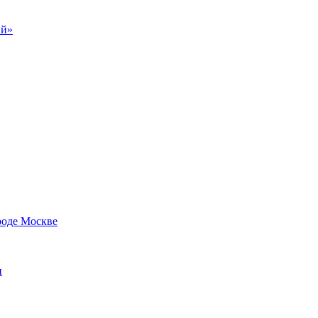
ий»
роде Москве
и