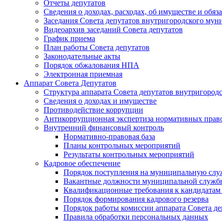
Отчеты депутатов
Сведения о доходах, расходах, об имуществе и об
Заседания Совета депутатов внутригородского му
Видеоархив заседаний Совета депутатов
График приема
План работы Совета депутатов
Законодательные акты
Порядок обжалования НПА
Электронная приемная
Аппарат Совета Депутатов
Структура аппарата Совета депутатов внутригоро
Сведения о доходах и имуществе
Противодействие коррупции
Антикоррупционная экспертиза нормативных прав
Внутренний финансовый контроль
Нормативно-правовая база
Планы контрольных мероприятий
Результаты контрольных мероприятий
Кадровое обеспечение
Порядок поступления на муниципальную слу
Вакантные должности муниципальной служб
Квалификационные требования к кандидатам
Порядок формирования кадрового резерва
Порядок работы комиссии аппарата Совета д
Правила обработки персональных данных