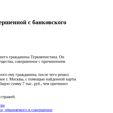
ершенной с банковского
тнего гражданина Туркменистана. Он
мущества, совершенное с причинением
тного ему гражданина, после чего решил
ское г. Москвы, с помощью найденной карты
бщую сумму 7 тыс. руб., чем причинил
 стражей.
ере
ки, обвиняемого в совершении