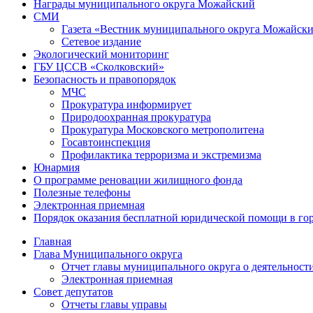
Награды муниципального округа Можайский
СМИ
Газета «Вестник муниципального округа Можайск
Сетевое издание
Экологический мониторинг
ГБУ ЦССВ «Сколковский»
Безопасность и правопорядок
МЧС
Прокуратура информирует
Природоохранная прокуратура
Прокуратура Московского метрополитена
Госавтоинспекция
Профилактика терроризма и экстремизма
Юнармия
О программе реновации жилищного фонда
Полезные телефоны
Электронная приемная
Порядок оказания бесплатной юридической помощи в го
Главная
Глава Муниципального округа
Отчет главы муниципального округа о деятельност
Электронная приемная
Совет депутатов
Отчеты главы управы