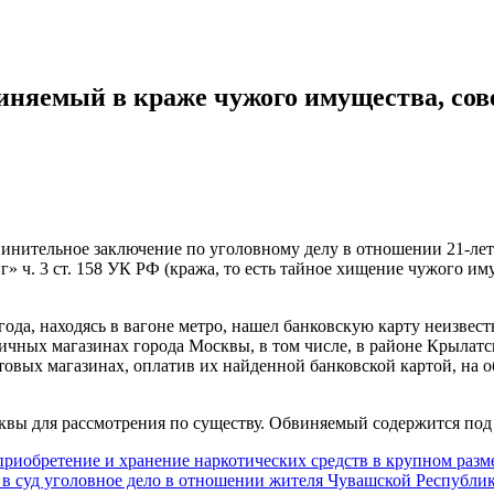
виняемый в краже чужого имущества, сов
винительное заключение по уголовному делу в отношении 21-ле
г» ч. 3 ст. 158 УК РФ (кража, то есть тайное хищение чужого и
года, находясь в вагоне метро, нашел банковскую карту неизвес
личных магазинах города Москвы, в том числе, в районе Крылат
товых магазинах, оплатив их найденной банковской картой, на о
квы для рассмотрения по существу. Обвиняемый содержится под
риобретение и хранение наркотических средств в крупном разм
в суд уголовное дело в отношении жителя Чувашской Республи