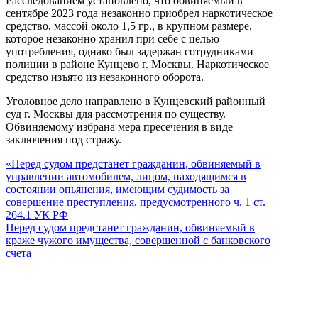
Расследованием установлено, что обвиняемый в
сентябре 2023 года незаконно приобрел наркотическое
средство, массой около 1,5 гр., в крупном размере,
которое незаконно хранил при себе с целью
употребления, однако был задержан сотрудниками
полиции в районе Кунцево г. Москвы. Наркотическое
средство изъято из незаконного оборота.
Уголовное дело направлено в Кунцевский районный
суд г. Москвы для рассмотрения по существу.
Обвиняемому избрана мера пресечения в виде
заключения под стражу.
«Перед судом предстанет гражданин, обвиняемый в
управлении автомобилем, лицом, находящимся в
состоянии опьянения, имеющим судимость за
совершение преступления, предусмотренного ч. 1 ст.
264.1 УК РФ
Перед судом предстанет гражданин, обвиняемый в
краже чужого имущества, совершенной с банковского
счета