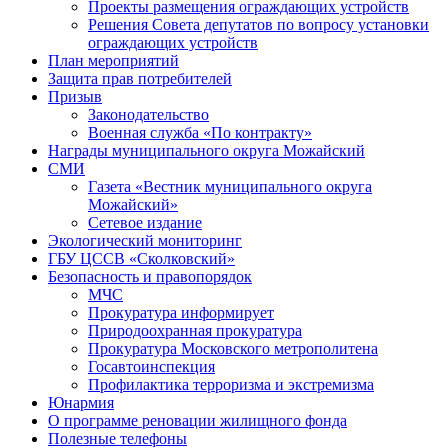
Проекты размещения ограждающих устройств
Решения Совета депутатов по вопросу установки
ограждающих устройств
План мероприятий
Защита прав потребителей
Призыв
Законодательство
Военная служба «По контракту»
Награды муниципального округа Можайский
СМИ
Газета «Вестник муниципального округа
Можайский»
Сетевое издание
Экологический мониторинг
ГБУ ЦССВ «Сколковский»
Безопасность и правопорядок
МЧС
Прокуратура информирует
Природоохранная прокуратура
Прокуратура Московского метрополитена
Госавтоинспекция
Профилактика терроризма и экстремизма
Юнармия
О программе реновации жилищного фонда
Полезные телефоны