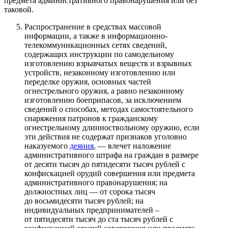
предмета административного правонарушения или без
таковой.
Распространение в средствах массовой
информации, а также в информационно-
телекоммуникационных сетях сведений,
содержащих инструкции по самодельному
изготовлению взрывчатых веществ и взрывных
устройств, незаконному изготовлению или
переделке оружия, основных частей
огнестрельного оружия, а равно незаконному
изготовлению боеприпасов, за исключением
сведений о способах, методах самостоятельного
снаряжения патронов к гражданскому
огнестрельному длинноствольному оружию, если
эти действия не содержат признаков уголовно
наказуемого
деяния
, — влечет наложение
административного штрафа на граждан в размере
от десяти тысяч до пятидесяти тысяч рублей с
конфискацией орудий совершения или предмета
административного правонарушения; на
должностных лиц — от сорока тысяч
до восьмидесяти тысяч рублей; на
индивидуальных предпринимателей –
от пятидесяти тысяч до ста тысяч рублей с