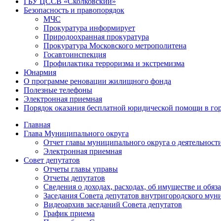
ГБУ ЦССВ «Сколковский»
Безопасность и правопорядок
МЧС
Прокуратура информирует
Природоохранная прокуратура
Прокуратура Московского метрополитена
Госавтоинспекция
Профилактика терроризма и экстремизма
Юнармия
О программе реновации жилищного фонда
Полезные телефоны
Электронная приемная
Порядок оказания бесплатной юридической помощи в го
Главная
Глава Муниципального округа
Отчет главы муниципального округа о деятельност
Электронная приемная
Совет депутатов
Отчеты главы управы
Отчеты депутатов
Сведения о доходах, расходах, об имуществе и об
Заседания Совета депутатов внутригородского му
Видеоархив заседаний Совета депутатов
График приема