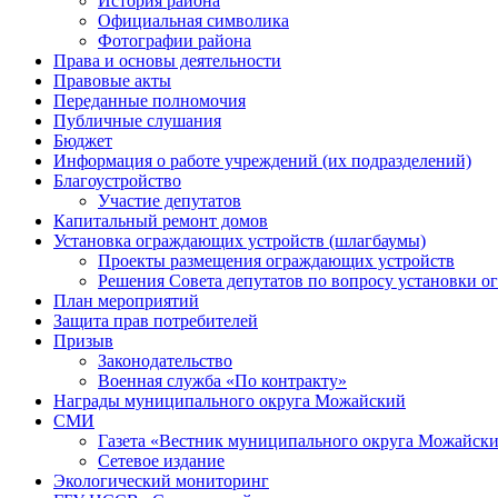
История района
Официальная символика
Фотографии района
Права и основы деятельности
Правовые акты
Переданные полномочия
Публичные слушания
Бюджет
Информация о работе учреждений (их подразделений)
Благоустройство
Участие депутатов
Капитальный ремонт домов
Установка ограждающих устройств (шлагбаумы)
Проекты размещения ограждающих устройств
Решения Совета депутатов по вопросу установки 
План мероприятий
Защита прав потребителей
Призыв
Законодательство
Военная служба «По контракту»
Награды муниципального округа Можайский
СМИ
Газета «Вестник муниципального округа Можайск
Сетевое издание
Экологический мониторинг