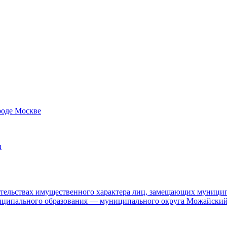
роде Москве
и
язательствах имущественного характера лиц, замещающих муници
ниципального образования — муниципального округа Можайский